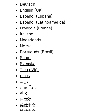
Deutsch
English (UK)
Español (España)
Español (Latinoamérica)
Français (France)
Italiano
Nederlands
Norsk
Português (Brasil)
Suomi
Svenska
Tiếng Việt
עברית
العربية
ภาษาไทย
한국어
日本語
简体中文