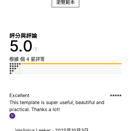
瀏覽範本
評分與評論
5.0
5
根據 個 4 星評等
Excellent
This template is super useful, beautiful and
practical. Thanks a lot!
V
Verônica Leeker ·
2025年10月3日