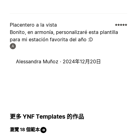
Placentero a la vista
Bonito, en armonía, personalizaré esta plantilla
para mi estación favorita del año :D
A
Alessandra Muñoz ·
2024年12月20日
更多 YNF Templates 的作品
瀏覽 18 個範本