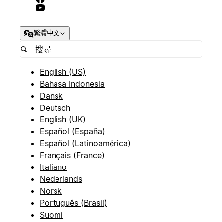
繁體中文
English (US)
Bahasa Indonesia
Dansk
Deutsch
English (UK)
Español (España)
Español (Latinoamérica)
Français (France)
Italiano
Nederlands
Norsk
Português (Brasil)
Suomi