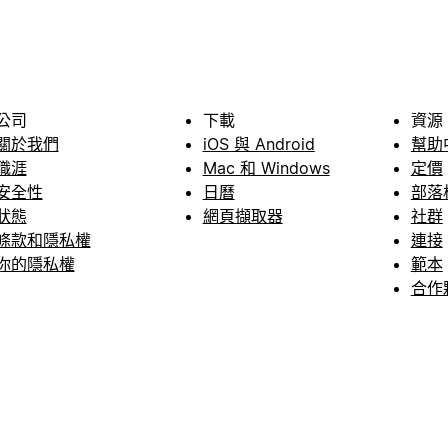
公司
下載
資源
關於我們
iOS 與 Android
幫助
職涯
Mac 和 Windows
定價
安全性
日曆
部落
狀態
網頁擷取器
社群
條款和隱私權
連接
你的隱私權
範本
合作