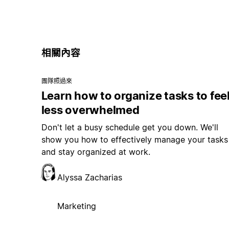
相關內容
團隊照過來
Learn how to organize tasks to fee
less overwhelmed
Don't let a busy schedule get you down. We'll
show you how to effectively manage your tasks
and stay organized at work.
Alyssa Zacharias
Marketing