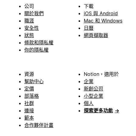
公司
下載
關於我們
iOS 與 Android
職涯
Mac 和 Windows
安全性
日曆
狀態
網頁擷取器
條款和隱私權
你的隱私權
資源
Notion，適用於
幫助中心
企業
定價
新創公司
部落格
小型企業
社群
個人
連接
探索更多功能
→
範本
合作夥伴計畫