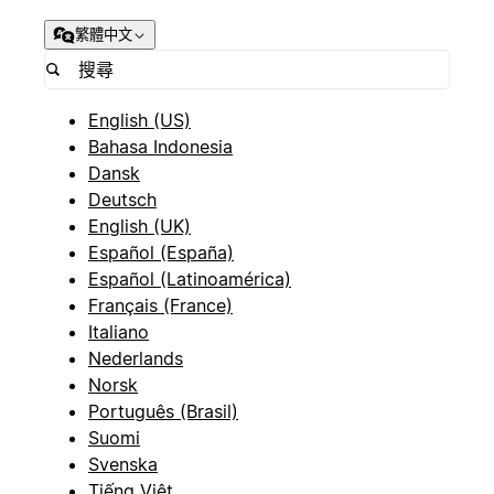
繁體中文
English (US)
Bahasa Indonesia
Dansk
Deutsch
English (UK)
Español (España)
Español (Latinoamérica)
Français (France)
Italiano
Nederlands
Norsk
Português (Brasil)
Suomi
Svenska
Tiếng Việt