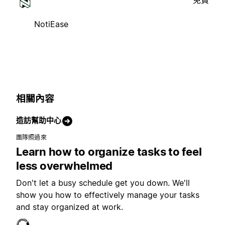
免費
NotiEase
相關內容
造訪幫助中心
團隊照過來
Learn how to organize tasks to feel
less overwhelmed
Don't let a busy schedule get you down. We'll
show you how to effectively manage your tasks
and stay organized at work.