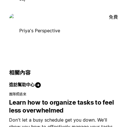
免費
Priya's Perspective
相關內容
造訪幫助中心
團隊照過來
Learn how to organize tasks to feel
less overwhelmed
Don't let a busy schedule get you down. We'll
show you how to effectively manage your tasks