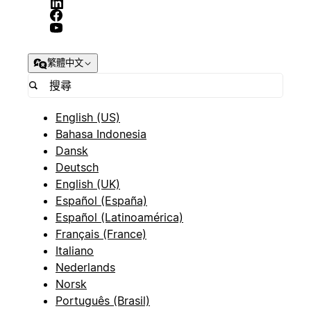
繁體中文
English (US)
Bahasa Indonesia
Dansk
Deutsch
English (UK)
Español (España)
Español (Latinoamérica)
Français (France)
Italiano
Nederlands
Norsk
Português (Brasil)