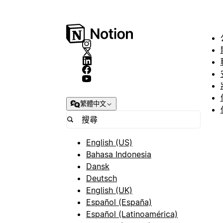
繁體中文
English (US)
Bahasa Indonesia
Dansk
Deutsch
English (UK)
Español (España)
Español (Latinoamérica)