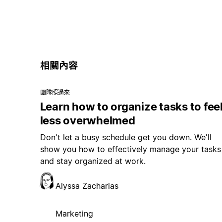
相關內容
團隊照過來
Learn how to organize tasks to fee
less overwhelmed
Don't let a busy schedule get you down. We'll
show you how to effectively manage your tasks
and stay organized at work.
Alyssa Zacharias
Marketing