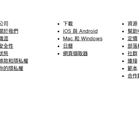
公司
下載
資源
關於我們
iOS 與 Android
幫助
職涯
Mac 和 Windows
定價
安全性
日曆
部落
狀態
網頁擷取器
社群
條款和隱私權
連接
你的隱私權
範本
合作