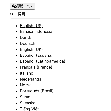
繁體中文
English (US)
Bahasa Indonesia
Dansk
Deutsch
English (UK)
Español (España)
Español (Latinoamérica)
Français (France)
Italiano
Nederlands
Norsk
Português (Brasil)
Suomi
Svenska
Tiếng Việt