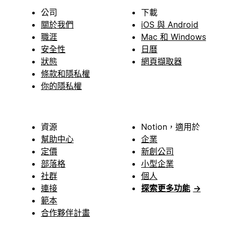
公司
下載
關於我們
iOS 與 Android
職涯
Mac 和 Windows
安全性
日曆
狀態
網頁擷取器
條款和隱私權
你的隱私權
資源
Notion，適用於
幫助中心
企業
定價
新創公司
部落格
小型企業
社群
個人
連接
探索更多功能
→
範本
合作夥伴計畫