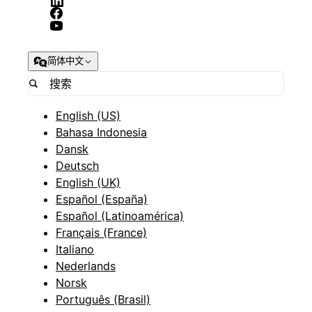
简体中文
English (US)
Bahasa Indonesia
Dansk
Deutsch
English (UK)
Español (España)
Español (Latinoamérica)
Français (France)
Italiano
Nederlands
Norsk
Português (Brasil)