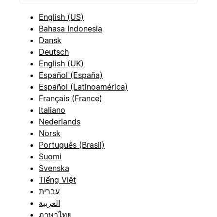
English (US)
Bahasa Indonesia
Dansk
Deutsch
English (UK)
Español (España)
Español (Latinoamérica)
Français (France)
Italiano
Nederlands
Norsk
Português (Brasil)
Suomi
Svenska
Tiếng Việt
עברית
العربية
ภาษาไทย