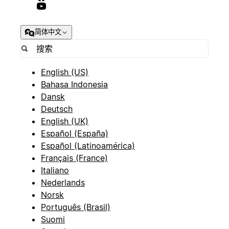
简体中文
English (US)
Bahasa Indonesia
Dansk
Deutsch
English (UK)
Español (España)
Español (Latinoamérica)
Français (France)
Italiano
Nederlands
Norsk
Português (Brasil)
Suomi