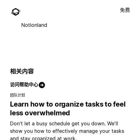
免费
Notionland
相关内容
访问帮助中心
团队计划
Learn how to organize tasks to feel
less overwhelmed
Don't let a busy schedule get you down. We'll
show you how to effectively manage your tasks
and stay organized at work.