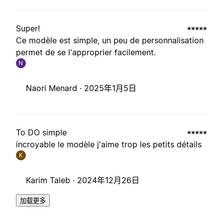
Super!
Ce modèle est simple, un peu de personnalisation
permet de se l'approprier facilement.
N
Naori Menard ·
2025年1月5日
To DO simple
incroyable le modèle j'aime trop les petits détails
K
Karim Taleb ·
2024年12月26日
加载更多