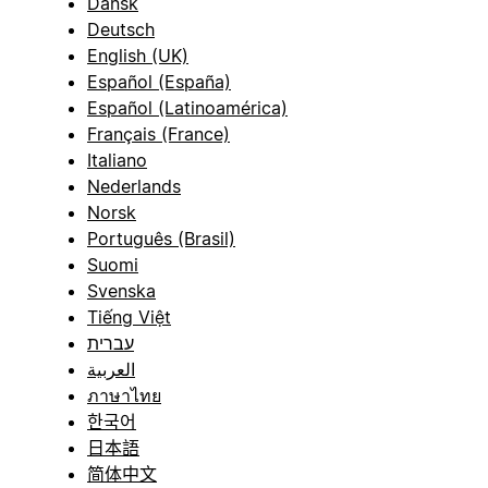
Dansk
Deutsch
English (UK)
Español (España)
Español (Latinoamérica)
Français (France)
Italiano
Nederlands
Norsk
Português (Brasil)
Suomi
Svenska
Tiếng Việt
עברית
العربية
ภาษาไทย
한국어
日本語
简体中文