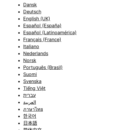
Dansk
Deutsch
English (UK)
Español (España)
Español (Latinoamérica)
Français (France)
Italiano
Nederlands
Norsk
Português (Brasil)
Suomi
Svenska
Tiếng Việt
עברית
العربية
ภาษาไทย
한국어
日本語