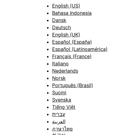
English (US)
Bahasa Indonesia
Dansk
Deutsch
English (UK)
Español (España)
Español (Latinoamérica)
Français (France)
Italiano
Nederlands
Norsk
Português (Brasil)
Suomi
Svenska
Tiếng Việt
עברית
العربية
ภาษาไทย