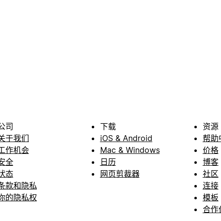
公司
下载
资源
关于我们
iOS & Android
帮助
工作机会
Mac & Windows
价格
安全
日历
博客
状态
网页剪裁器
社区
条款和隐私
连接
你的隐私权
模板
合作