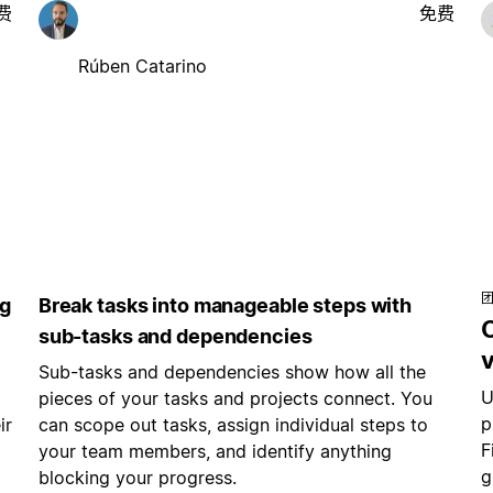
费
免费
Rúben Catarino
ng
Break tasks into manageable steps with
C
sub-tasks and dependencies
v
Sub-tasks and dependencies show how all the
U
pieces of your tasks and projects connect. You
p
ir
can scope out tasks, assign individual steps to
F
your team members, and identify anything
g
blocking your progress.