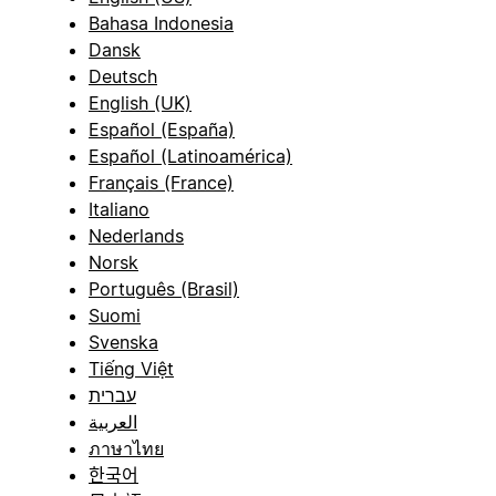
Bahasa Indonesia
Dansk
Deutsch
English (UK)
Español (España)
Español (Latinoamérica)
Français (France)
Italiano
Nederlands
Norsk
Português (Brasil)
Suomi
Svenska
Tiếng Việt
עברית
العربية
ภาษาไทย
한국어