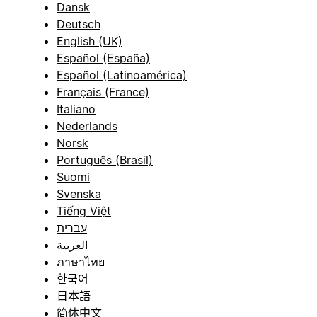
Dansk
Deutsch
English (UK)
Español (España)
Español (Latinoamérica)
Français (France)
Italiano
Nederlands
Norsk
Português (Brasil)
Suomi
Svenska
Tiếng Việt
עברית
العربية
ภาษาไทย
한국어
日本語
简体中文