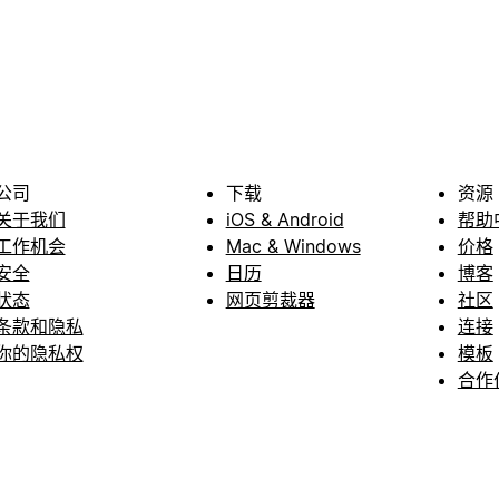
公司
下载
资源
关于我们
iOS & Android
帮助
工作机会
Mac & Windows
价格
安全
日历
博客
状态
网页剪裁器
社区
条款和隐私
连接
你的隐私权
模板
合作