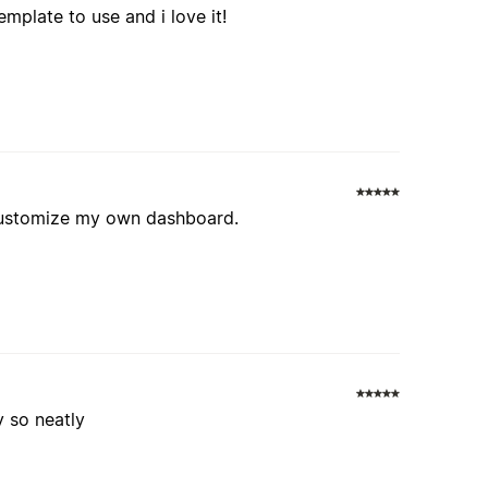
template to use and i love it!
 customize my own dashboard.
y so neatly