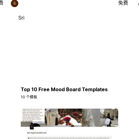
费
免费
S
Sri
Top 10 Free Mood Board Templates
10 个模板