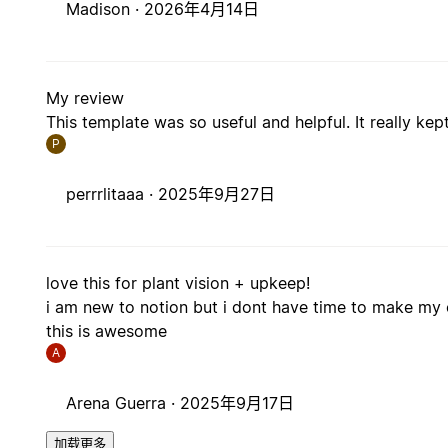
Madison ·
2026年4月14日
My review
This template was so useful and helpful. It really ke
P
perrrlitaaa ·
2025年9月27日
love this for plant vision + upkeep!
i am new to notion but i dont have time to make my
this is awesome
A
Arena Guerra ·
2025年9月17日
加载更多