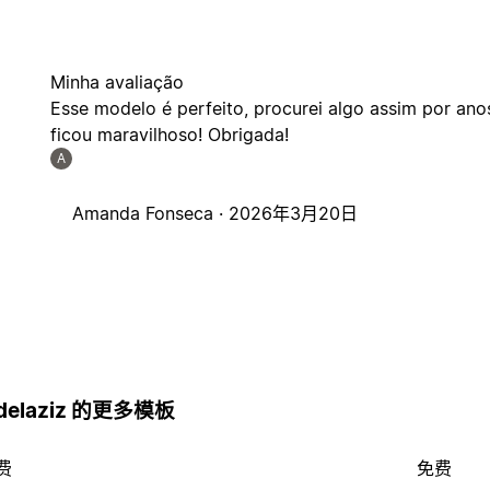
Minha avaliação
Esse modelo é perfeito, procurei algo assim por anos
ficou maravilhoso! Obrigada!
A
Amanda Fonseca ·
2026年3月20日
Abdelaziz 的更多模板
费
免费