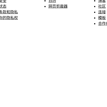
安全
日历
博客
状态
网页剪裁器
社区
条款和隐私
连接
你的隐私权
模板
合作