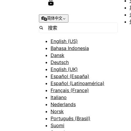
简体中文
English (US)
Bahasa Indonesia
Dansk
Deutsch
English (UK)
Español (España)
Español (Latinoamérica)
Français (France)
Italiano
Nederlands
Norsk
Português (Brasil)
Suomi