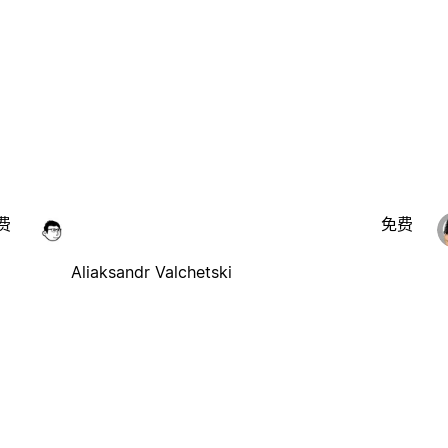
费
免费
Aliaksandr Valchetski