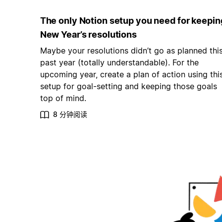
The only Notion setup you need for keepin
New Year’s resolutions
Maybe your resolutions didn’t go as planned thi
past year (totally understandable). For the
upcoming year, create a plan of action using thi
setup for goal-setting and keeping those goals
top of mind.
8 分钟阅读