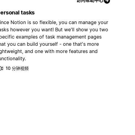
访问帮助中心
ersonal tasks
ince Notion is so flexible, you can manage your
asks however you want! But we'll show you two
pecific examples of task management pages
hat you can build yourself - one that's more
ightweight, and one with more features and
unctionality.
10 分钟视频