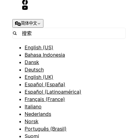
简体中文
English (US)
Bahasa Indonesia
Dansk
Deutsch
English (UK)
Español (España)
Español (Latinoamérica)
Français (France)
Italiano
Nederlands
Norsk
Português (Brasil)
Suomi