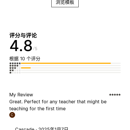
浏览模板
评分与评论
4.8
5
根据 10 个评分
My Review
Great. Perfect for any teacher that might be
teaching for the first time
C
Cascade ·
2025年1月7日