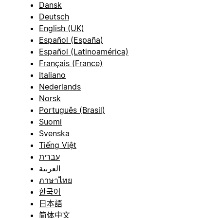
Dansk
Deutsch
English (UK)
Español (España)
Español (Latinoamérica)
Français (France)
Italiano
Nederlands
Norsk
Português (Brasil)
Suomi
Svenska
Tiếng Việt
עברית
العربية
ภาษาไทย
한국어
日本語
简体中文