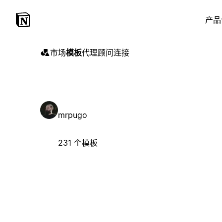
产品
市场
模板
代理
顾问
连接
mrpugo
231 个模板