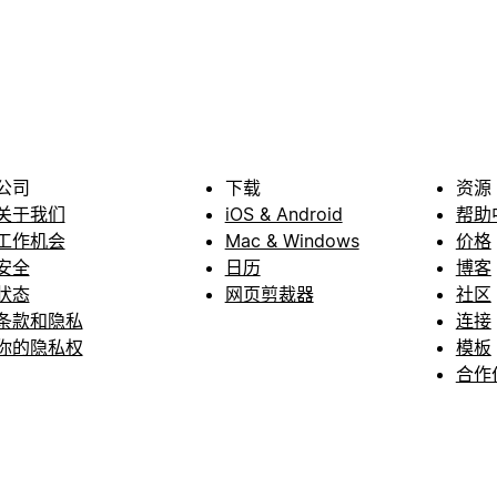
公司
下载
资源
关于我们
iOS & Android
帮助
工作机会
Mac & Windows
价格
安全
日历
博客
状态
网页剪裁器
社区
条款和隐私
连接
你的隐私权
模板
合作