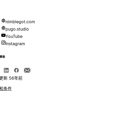
nimblegot.com
pugo.studio
YouTube
Instagram
模板
更新 56年前
和条件