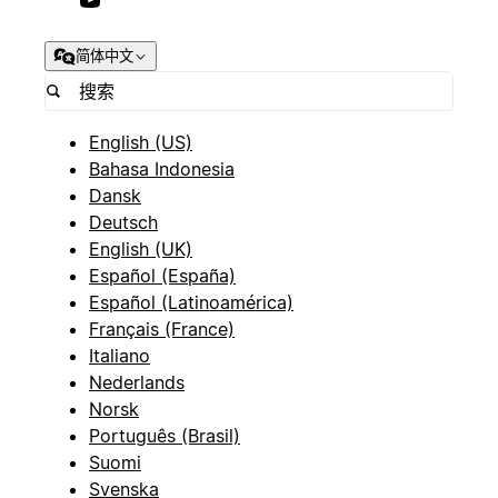
简体中文
English (US)
Bahasa Indonesia
Dansk
Deutsch
English (UK)
Español (España)
Español (Latinoamérica)
Français (France)
Italiano
Nederlands
Norsk
Português (Brasil)
Suomi
Svenska