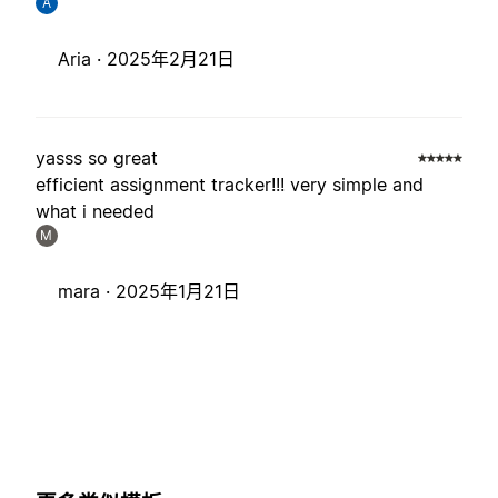
A
Aria ·
2025年2月21日
yasss so great
efficient assignment tracker!!! very simple and
what i needed
M
mara ·
2025年1月21日