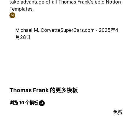
take advantage of all Thomas Frank's epic Notion
Templates.
M
Michael M. CorvetteSuperCars.com ·
2025年4
月28日
Thomas Frank 的更多模板
浏览 10 个模板
免费