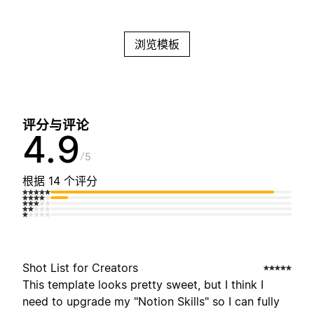
浏览模板
评分与评论
4.9
5
根据 14 个评分
Shot List for Creators
This template looks pretty sweet, but I think I
need to upgrade my "Notion Skills" so I can fully