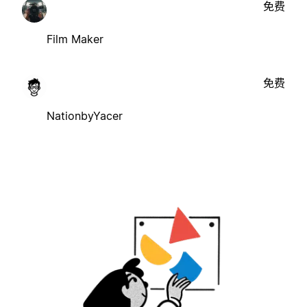
免费
Film Maker
免费
NationbyYacer