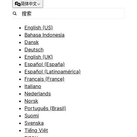
简体中文
English (US)
Bahasa Indonesia
Dansk
Deutsch
English (UK)
Español (España)
Español (Latinoamérica)
Français (France)
Italiano
Nederlands
Norsk
Português (Brasil)
Suomi
Svenska
Tiếng Việt