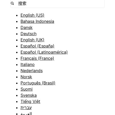
English (US)
Bahasa Indonesia
Dansk
Deutsch
English (UK)
Español (España)
Español (Latinoamérica)
Français (France)
Italiano
Nederlands
Norsk
Português (Brasil)
Suomi
Svenska
Tiếng Việt
עברית
العربية