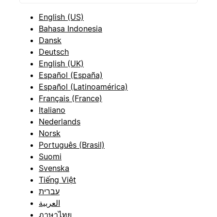
English (US)
Bahasa Indonesia
Dansk
Deutsch
English (UK)
Español (España)
Español (Latinoamérica)
Français (France)
Italiano
Nederlands
Norsk
Português (Brasil)
Suomi
Svenska
Tiếng Việt
עברית
العربية
ภาษาไทย