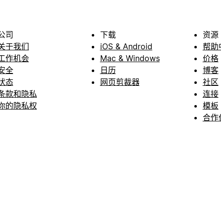
公司
下载
资源
关于我们
iOS & Android
帮助
工作机会
Mac & Windows
价格
安全
日历
博客
状态
网页剪裁器
社区
条款和隐私
连接
你的隐私权
模板
合作