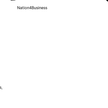
Nation4Business
s,