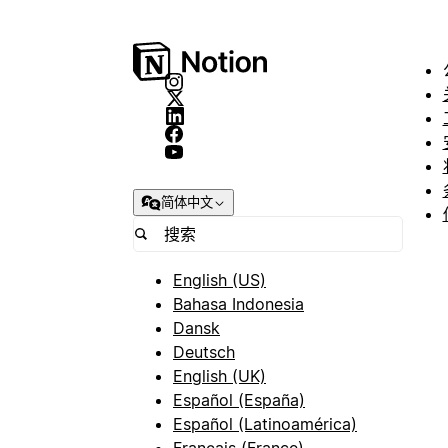
简体中文
English (US)
Bahasa Indonesia
Dansk
Deutsch
English (UK)
Español (España)
Español (Latinoamérica)