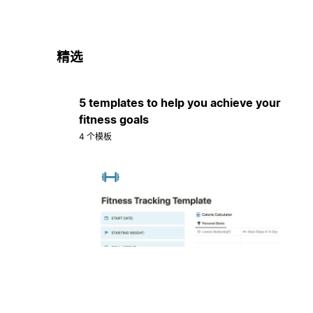
精选
5 templates to help you achieve your
fitness goals
4 个模板