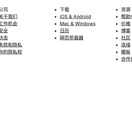
公司
下载
资源
关于我们
iOS & Android
帮助
工作机会
Mac & Windows
价格
安全
日历
博客
状态
网页剪裁器
社区
条款和隐私
连接
你的隐私权
模板
合作