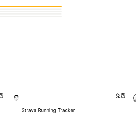
费
免费
Strava Running Tracker