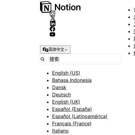
简体中文
English (US)
Bahasa Indonesia
Dansk
Deutsch
English (UK)
Español (España)
Español (Latinoamérica)
Français (France)
Italiano