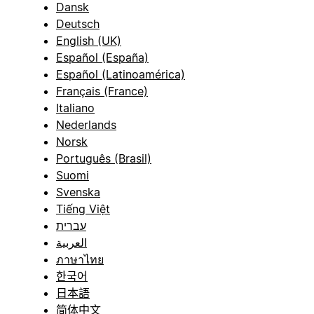
Dansk
Deutsch
English (UK)
Español (España)
Español (Latinoamérica)
Français (France)
Italiano
Nederlands
Norsk
Português (Brasil)
Suomi
Svenska
Tiếng Việt
עברית
العربية
ภาษาไทย
한국어
日本語
简体中文