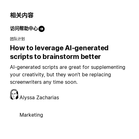
相关内容
访问帮助中心
团队计划
How to leverage AI-generated
scripts to brainstorm better
AI-generated scripts are great for supplementing
your creativity, but they won’t be replacing
screenwriters any time soon.
Alyssa Zacharias
Marketing