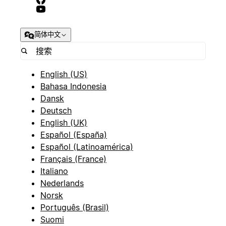
简体中文
English (US)
Bahasa Indonesia
Dansk
Deutsch
English (UK)
Español (España)
Español (Latinoamérica)
Français (France)
Italiano
Nederlands
Norsk
Português (Brasil)
Suomi