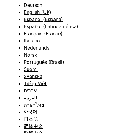
Deutsch
English (UK)
Español (España)
Español (Latinoamérica)
Français (France)
Italiano
Nederlands
Norsk
Português (Brasil)
Suomi
Svenska
Tiếng Việt
עברית
العربية
ภาษาไทย
한국어
日本語
简体中文