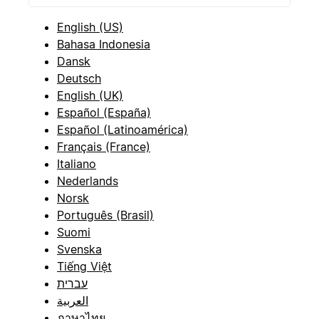
English (US)
Bahasa Indonesia
Dansk
Deutsch
English (UK)
Español (España)
Español (Latinoamérica)
Français (France)
Italiano
Nederlands
Norsk
Português (Brasil)
Suomi
Svenska
Tiếng Việt
עברית
العربية
ภาษาไทย