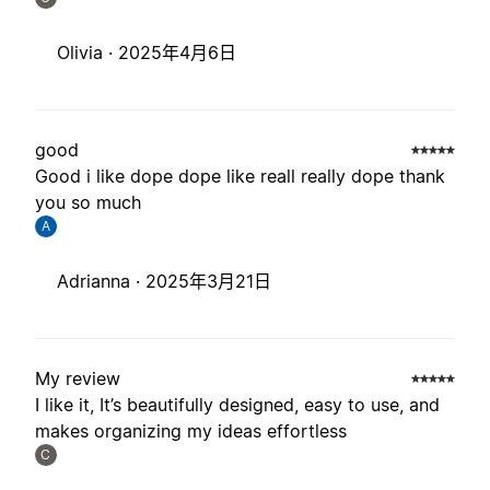
Olivia ·
2025年4月6日
good
Good i like dope dope like reall really dope thank
you so much
A
Adrianna ·
2025年3月21日
My review
I like it, It’s beautifully designed, easy to use, and
makes organizing my ideas effortless
C