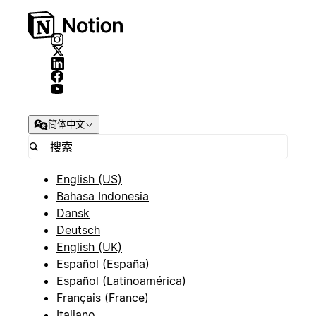
简体中文
English (US)
Bahasa Indonesia
Dansk
Deutsch
English (UK)
Español (España)
Español (Latinoamérica)
Français (France)
Italiano