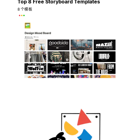
Top 8 Free Storyboard Templates
8 个模板