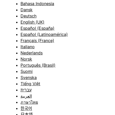
Bahasa Indonesia
Dansk
Deutsch
English (UK)
Español (España)
Español (Latinoamérica)
Français (France)
Italiano
Nederlands
Norsk
Português (Brasil)
Suomi
Svenska
Tiếng Việt
עברית
العربية
ภาษาไทย
한국어
日本語