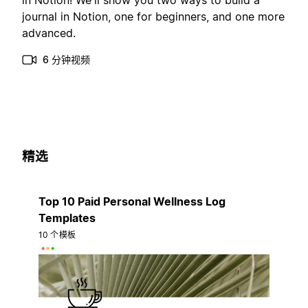
in Notion! We'll show you two ways to build a
journal in Notion, one for beginners, and one more
advanced.
6 分钟视频
精选
Top 10 Paid Personal Wellness Log
Templates
10 个模板