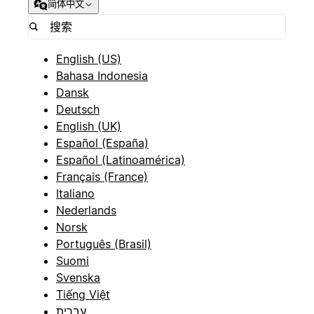
简体中文
English (US)
Bahasa Indonesia
Dansk
Deutsch
English (UK)
Español (España)
Español (Latinoamérica)
Français (France)
Italiano
Nederlands
Norsk
Português (Brasil)
Suomi
Svenska
Tiếng Việt
עברית