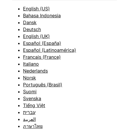
English (US)
Bahasa Indonesia
Dansk
Deutsch
English (UK)
Español (España)
Español (Latinoamérica)
Français (France)
Italiano
Nederlands
Norsk
Português (Brasil)
Suomi
Svenska
Tiếng Việt
עברית
العربية
ภาษาไทย