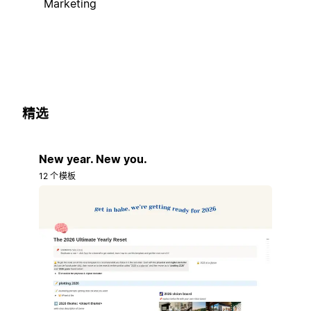
Marketing
精选
New year. New you.
12 个模板