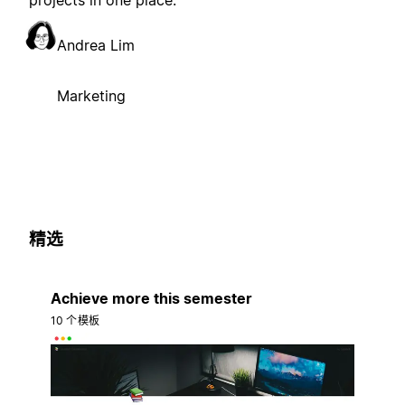
projects in one place.
Andrea Lim
Marketing
精选
Achieve more this semester
10 个模板