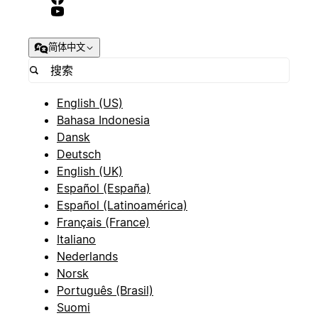
简体中文
English (US)
Bahasa Indonesia
Dansk
Deutsch
English (UK)
Español (España)
Español (Latinoamérica)
Français (France)
Italiano
Nederlands
Norsk
Português (Brasil)
Suomi