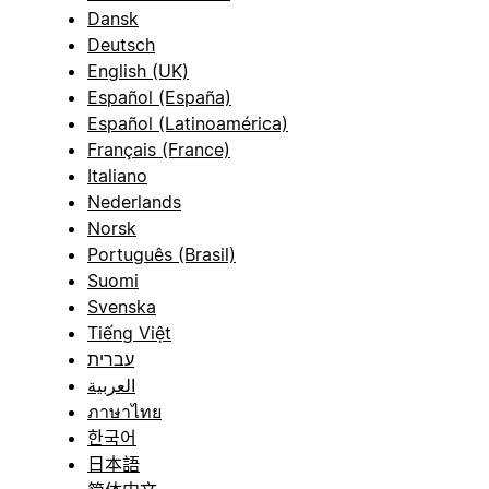
Dansk
Deutsch
English (UK)
Español (España)
Español (Latinoamérica)
Français (France)
Italiano
Nederlands
Norsk
Português (Brasil)
Suomi
Svenska
Tiếng Việt
עברית
العربية
ภาษาไทย
한국어
日本語