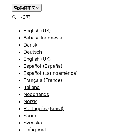
简体中文
English (US)
Bahasa Indonesia
Dansk
Deutsch
English (UK)
Español (España)
Español (Latinoamérica)
Français (France)
Italiano
Nederlands
Norsk
Português (Brasil)
Suomi
Svenska
Tiếng Việt