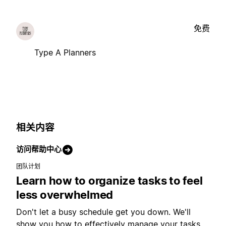
免费
Type A Planners
相关内容
访问帮助中心
团队计划
Learn how to organize tasks to feel
less overwhelmed
Don't let a busy schedule get you down. We'll
show you how to effectively manage your tasks