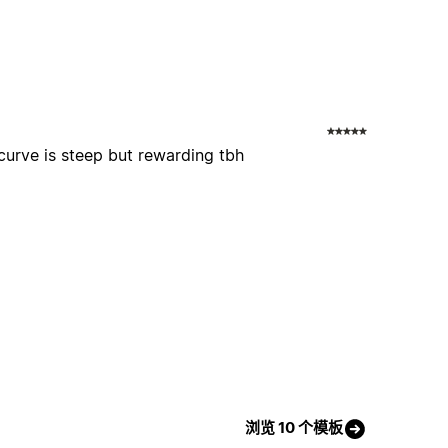
 curve is steep but rewarding tbh
浏览 10 个模板