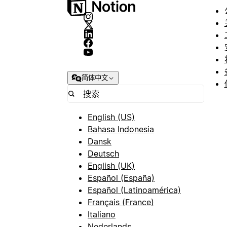
简体中文
English (US)
Bahasa Indonesia
Dansk
Deutsch
English (UK)
Español (España)
Español (Latinoamérica)
Français (France)
Italiano
Nederlands