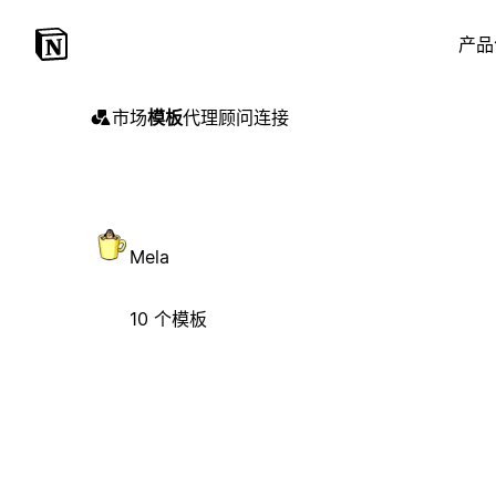
产品
市场
模板
代理
顾问
连接
Mela
10 个模板