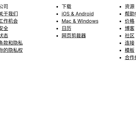
公司
下载
资源
关于我们
iOS & Android
帮助
工作机会
Mac & Windows
价格
安全
日历
博客
状态
网页剪裁器
社区
条款和隐私
连接
你的隐私权
模板
合作