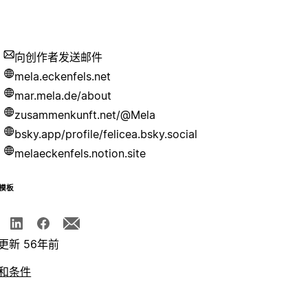
向创作者发送邮件
mela.eckenfels.net
mar.mela.de/about
zusammenkunft.net/@Mela
bsky.app/profile/felicea.bsky.social
melaeckenfels.notion.site
模板
更新 56年前
和条件