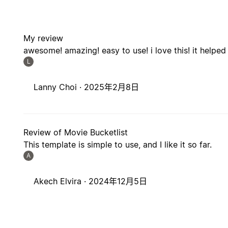
My review
awesome! amazing! easy to use! i love this! it helpe
L
Lanny Choi ·
2025年2月8日
Review of Movie Bucketlist
This template is simple to use, and I like it so far.
A
Akech Elvira ·
2024年12月5日