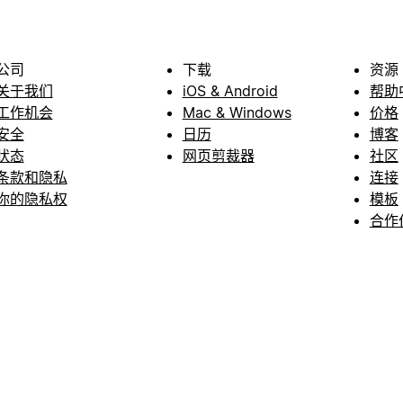
公司
下载
资源
关于我们
iOS & Android
帮助
工作机会
Mac & Windows
价格
安全
日历
博客
状态
网页剪裁器
社区
条款和隐私
连接
你的隐私权
模板
合作