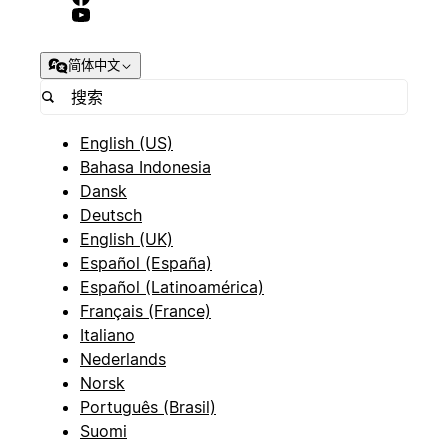
简体中文
English (US)
Bahasa Indonesia
Dansk
Deutsch
English (UK)
Español (España)
Español (Latinoamérica)
Français (France)
Italiano
Nederlands
Norsk
Português (Brasil)
Suomi