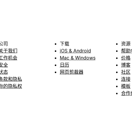
公司
下载
资源
关于我们
iOS & Android
帮助
工作机会
Mac & Windows
价格
安全
日历
博客
状态
网页剪裁器
社区
条款和隐私
连接
你的隐私权
模板
合作