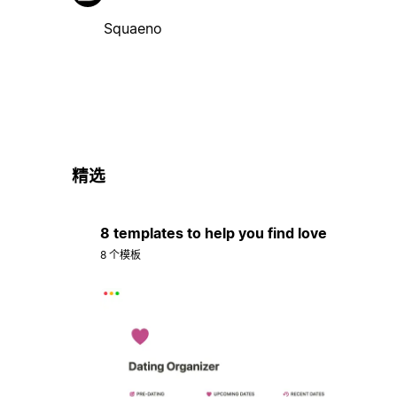
Squaeno
精选
8 templates to help you find love
8 个模板