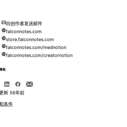
向创作者发送邮件
falconnotes.com
store.falconnotes.com
falconnotes.com/mednotion
falconnotes.com/creatornotion
模板
更新 56年前
和条件