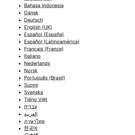
Bahasa Indonesia
Dansk
Deutsch
English (UK)
Español (España)
Español (Latinoamérica)
Français (France)
Italiano
Nederlands
Norsk
Português (Brasil)
Suomi
Svenska
Tiếng Việt
עברית
العربية
ภาษาไทย
한국어