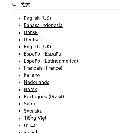
English (US)
Bahasa Indonesia
Dansk
Deutsch
English (UK)
Español (España)
Español (Latinoamérica)
Français (France)
Italiano
Nederlands
Norsk
Português (Brasil)
Suomi
Svenska
Tiếng Việt
עברית
العربية