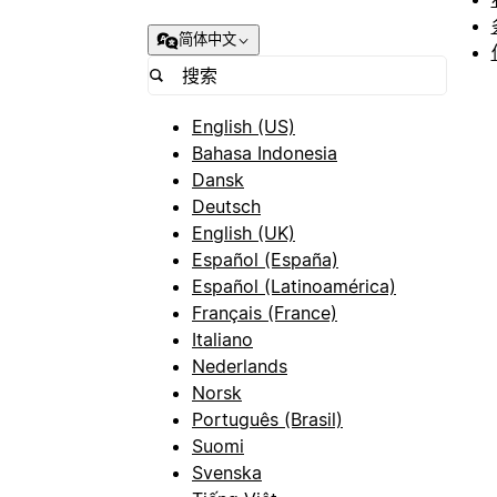
简体中文
English (US)
Bahasa Indonesia
Dansk
Deutsch
English (UK)
Español (España)
Español (Latinoamérica)
Français (France)
Italiano
Nederlands
Norsk
Português (Brasil)
Suomi
Svenska